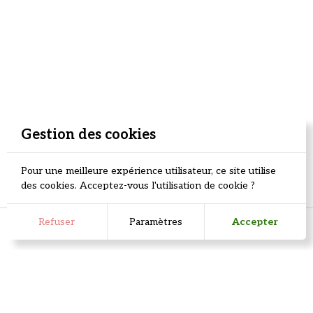
Le Fabuleux destin d'Amélie Boutin -
White
Côtes du Rhône
Gestion des cookies
VOIR
Pour une meilleure expérience utilisateur, ce site utilise
des cookies. Acceptez-vous l'utilisation de cookie ?
ALCOHOL ABUSE IS DANGEROUS FOR YOUR HEALTH,
Refuser
Paramètres
Accepter
CONSUME IN MODERATION.